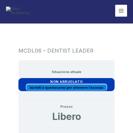
Vai
al
contenuto
MCDL06 – DENTIST LEADER
Situazione attuale
NON ARRUOLATO
Iscriviti a questocorso per ottenere l'accesso
Prezzo
Libero