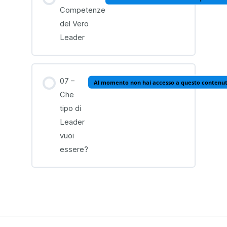
Competenze
del Vero
Leader
07 –
Al momento non hai accesso a questo contenu
Che
tipo di
Leader
vuoi
essere?